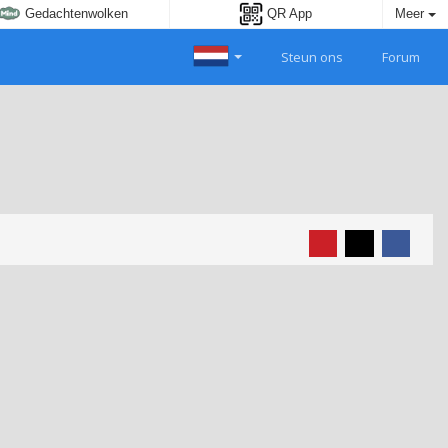
Gedachtenwolken
QR App
Meer
Steun ons
Forum