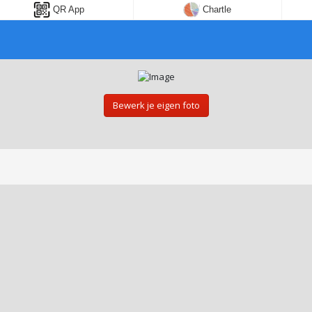
QR App
Chartle
Bewerk je eigen foto